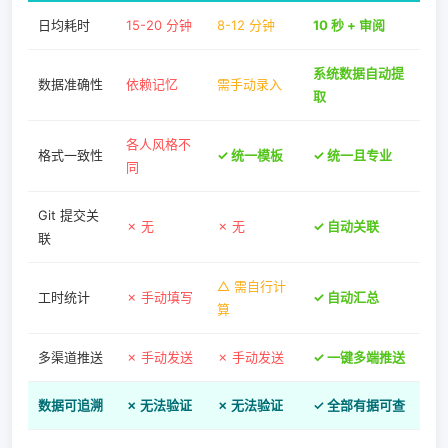
日均耗时
15-20 分钟
8-12 分钟
10 秒 + 审阅
系统数据自动提
数据准确性
依赖记忆
需手动录入
取
各人风格不
格式一致性
✓ 统一模板
✓ 统一且专业
同
Git 提交关
✗ 无
✗ 无
✓ 自动关联
联
△ 需自行计
工时统计
✗ 手动填写
✓ 自动汇总
算
多渠道推送
✗ 手动发送
✗ 手动发送
✓ 一键多端推送
数据可追溯
✗ 无法验证
✗ 无法验证
✓ 全部有据可查