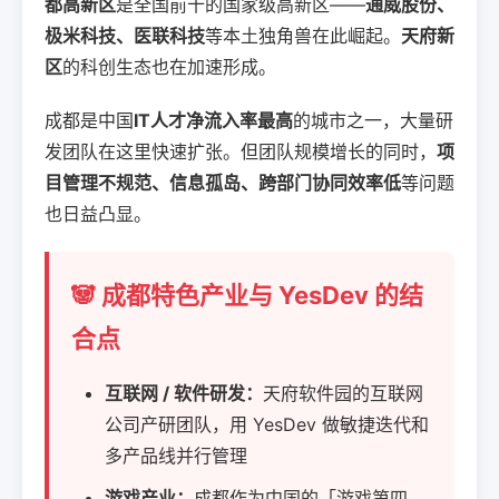
都高新区
是全国前十的国家级高新区——
通威股份、
极米科技、医联科技
等本土独角兽在此崛起。
天府新
区
的科创生态也在加速形成。
成都是中国
IT人才净流入率最高
的城市之一，大量研
发团队在这里快速扩张。但团队规模增长的同时，
项
目管理不规范、信息孤岛、跨部门协同效率低
等问题
也日益凸显。
🐼 成都特色产业与 YesDev 的结
合点
互联网 / 软件研发：
天府软件园的互联网
公司产研团队，用 YesDev 做敏捷迭代和
多产品线并行管理
游戏产业：
成都作为中国的「游戏第四