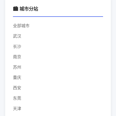
🏙️ 城市分站
全部城市
武汉
长沙
南京
苏州
重庆
西安
东莞
天津