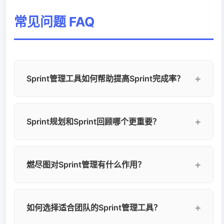
常见问题 FAQ
Sprint管理工具如何帮助提高Sprint完成率？
Sprint管理工具通过燃尽图实时展示进度偏差，通
Sprint规划和Sprint回顾哪个更重要？
过AI风险预警提前发现潜在延期，通过速率图帮
助合理规划Sprint工作量，通过回顾模板系统化总
结改进点。YesDev提供以上全部功能，团队
两者同样重要。Sprint规划决定了团队在本轮迭代
燃尽图对Sprint管理有什么作用？
Sprint完成率平均提升30%。
中的承诺和方向，Sprint回顾则决定了团队能否持
续改进。好的Sprint管理工具应该同时覆盖规划和
回顾，形成闭环。YesDev提供从Sprint规划到回
燃尽图是Sprint管理中最核心的可视化工具，它实
如何选择适合团队的Sprint管理工具？
顾的完整工具链。
时展示Sprint中剩余工作量随时间的变化。通过燃