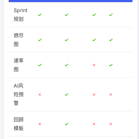
Sprint
✓
✓
✓
✓
规划
燃尽
✓
✓
✓
✓
图
速率
✓
✓
✗
✓
图
AI风
险预
✗
✓
✗
✗
警
回顾
✗
✓
✗
✗
模板