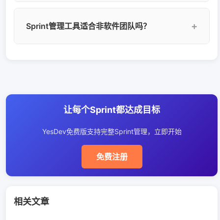
尽图，团队可以直观判断Sprint是否能按时完成，
及时发现进度偏差并采取纠正措施。YesDev自动
选择Sprint管理工具时应关注：是否支持完整
Sprint管理工具适合非软件团队吗？
生成燃尽图，支持理想线和实际线对比。
Sprint生命周期（规划→执行→追踪→回顾）、是
否有燃尽图和速率图、是否支持故事点估算、是
否有Sprint回顾模板、是否支持私有部署。
Sprint管理工具不仅适合软件团队，也适合市场、
YesDev完整支持Sprint全生命周期，年费仅888
设计、运营等需要迭代式工作的团队。任何需要
元起。
定期规划和复盘的工作场景都可以用Sprint模式管
理。YesDev支持自定义工作类型和流程，适配各
让每个Sprint都达成目标
种非软件团队的Sprint管理需求。
YesDev免费版支持完整Sprint管理，立即开始
免费注册
相关文章