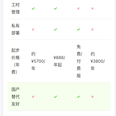
工时
✓
✓
✗
✗
管理
私有
✗
✓
✓
✗
部署
免
起步
约
费/
约
价格
¥888/
¥5700/
付
¥3800/
（年
年起
年
费
年
费）
版
国产
替代
✗
✓
✓
✗
友好