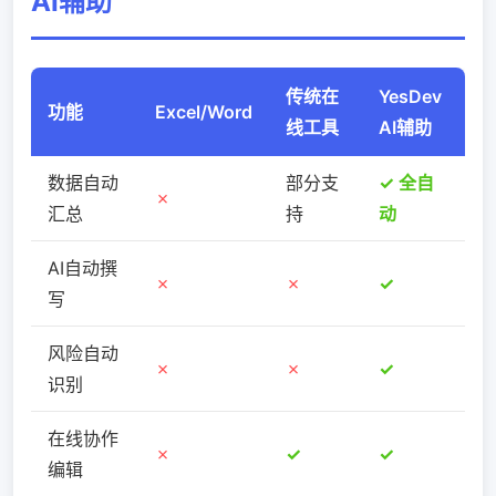
AI辅助
传统在
YesDev
功能
Excel/Word
线工具
AI辅助
数据自动
部分支
✓ 全自
✗
汇总
持
动
AI自动撰
✗
✗
✓
写
风险自动
✗
✗
✓
识别
在线协作
✗
✓
✓
编辑