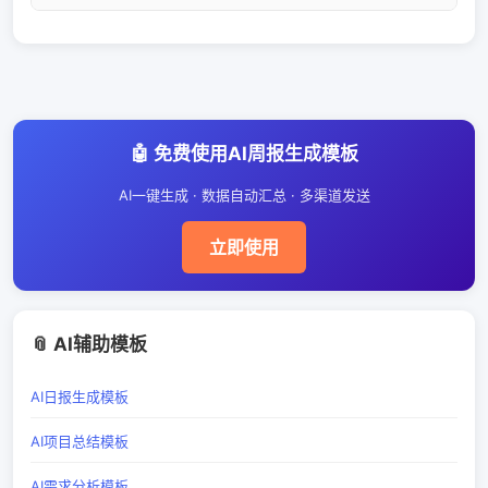
无需下载Excel或Word文件。
周报以周为单位汇总项目进展，侧重整体进度和
关键成果；日报以天为单位记录工作内容，侧重
具体任务执行情况。周报面向管理层和跨团队同
步，日报面向团队内部协作。两者粒度和受众不
🤖 免费使用AI周报生成模板
同，AI周报模板和AI日报模板各有侧重。
AI一键生成 · 数据自动汇总 · 多渠道发送
立即使用
📎 AI辅助模板
AI日报生成模板
AI项目总结模板
AI需求分析模板