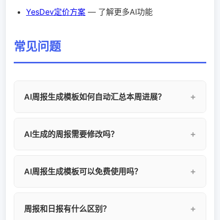
YesDev定价方案
— 了解更多AI功能
常见问题
AI周报生成模板如何自动汇总本周进展？
AI周报生成模板自动从项目管理系统中提取本周
AI生成的周报需要修改吗？
完成的任务、关闭的缺陷、提交的代码等数据，
AI智能汇总为结构化的周报内容，包括本周进
AI生成的周报可能需要少量修改，主要是补充业
展、关键成果、延期事项和风险预警。无需手动
AI周报生成模板可以免费使用吗？
务背景说明和调整表述方式。AI负责数据汇总和
收集和整理数据。
结构化，人工负责内容润色和补充策略性信息。
YesDev提供免费的AI周报生成模板，注册即可在
整体编写时间可从30分钟缩短到5分钟。
周报和日报有什么区别？
线使用，支持AI一键生成周报、多人协作编辑，