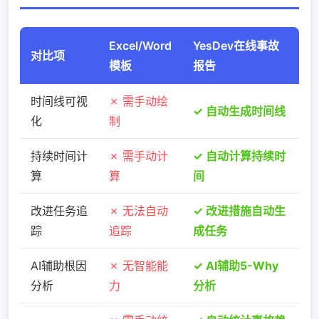
Excel/Word
YesDev在线事故
对比项
模板
报告
时间线可视
✗ 需手动绘
✓ 自动生成时间线
化
制
持续时间计
✗ 需手动计
✓ 自动计算持续时
算
算
间
改进任务追
✗ 无法自动
✓ 改进措施自动生
踪
追踪
成任务
AI辅助根因
✗ 无智能能
✓ AI辅助5-Why
分析
力
分析