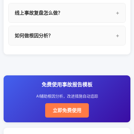
事故报告模板应包含：事故编号、事故标题、严
线上事故复盘怎么做？
重等级、发生时间、发现时间、恢复时间、影响
范围、事故时间线、根因分析、改进措施和负责
线上事故复盘流程：记录事故时间线→分析根因
人。YesDev的事故报告模板还支持自动计算事故
如何做根因分析？
（5-Why或鱼骨图）→制定改进措施→分配改进
持续时间和改进措施追踪。
任务→追踪改进落地。使用YesDev事故报告模板
常用根因分析方法：5-Why分析法（连续追问5次
可系统完成全流程，改进措施自动生成任务并追
为什么）、鱼骨图（从人、机、料、法、环五个
踪，确保每次事故都有改进。
维度分析）。YesDev的AI辅助功能可自动生成5-
Why分析建议，辅助团队找到深层根因而非停留
免费使用事故报告模板
在表面现象。
AI辅助根因分析，改进措施自动追踪
立即免费使用