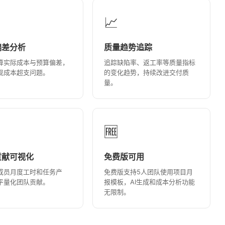
📈
偏差分析
质量趋势追踪
算实际成本与预算偏差，
追踪缺陷率、返工率等质量指标
现成本超支问题。
的变化趋势，持续改进交付质
量。
🆓
贡献可视化
免费版可用
成员月度工时和任务产
免费版支持5人团队使用项目月
平量化团队贡献。
报模板，AI生成和成本分析功能
无限制。