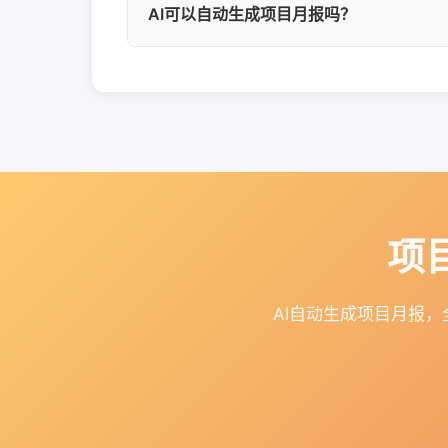
AI可以自动生成项目月报吗？
偏差、质量指标、团队效率等深度分析。
YesDev支持AI自动生成项目月报，A
度总结和分析建议。
项
AI自动生成项目月报