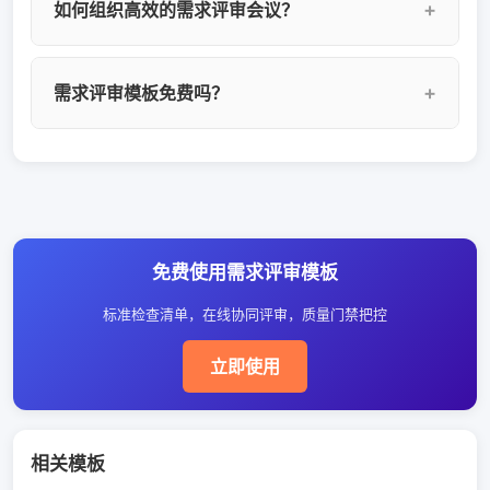
如何组织高效的需求评审会议？
（需求是否有遗漏）、一致性（需求之间是否矛
盾）、清晰性（需求描述是否明确）、可行性
高效需求评审的关键：1）会前准备——提前发送
（需求是否可实现）、可测试性（需求是否有明
需求评审模板免费吗？
需求文档，评审人预审；2）使用检查清单——按
确的验收标准）、优先级（需求优先级是否合
维度系统化评审，避免遗漏；3）限时评审——每
理）。YesDev模板还提供行业最佳实践检查项。
YesDev免费版提供完整的需求评审模板，包括检
个需求限定讨论时间；4）记录决议——评审意见
查清单、评审流程和意见追踪。专业版额外提供
和结论在线记录追踪。YesDev提供完整的评审会
评审质量门禁、自动化评审报告等高级功能。查
议管理工具。
看
定价详情
。
免费使用需求评审模板
标准检查清单，在线协同评审，质量门禁把控
立即使用
相关模板