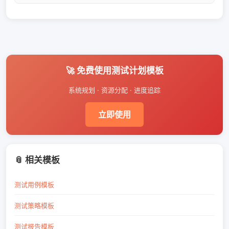
环境）、进度安排（什么时候测）、风险评估
测试策略是项目级别的，定义整体的测试方针和
（可能遇到的问题）、准入准出标准（开始和结
方法论，通常整个项目周期不变；测试计划是迭
束条件）。
代或版本级别的，更具体地规划某个阶段的测试
活动，包括资源和进度安排，随版本更新而调
🚀 免费使用测试计划模板
整。
系统规划 · 资源分配 · 进度追踪
立即使用
📎 相关模板
测试用例模板
测试策略模板
测试报告模板