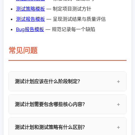
测试策略模板
— 制定项目测试方针
测试报告模板
— 呈现测试结果与质量评估
Bug报告模板
— 规范记录每一个缺陷
常见问题
测试计划应该在什么阶段制定？
测试计划建议在需求分析阶段就开始制定，至少
测试计划需要包含哪些核心内容？
在开发启动前完成初版。随着需求细化和开发进
展，测试计划需要持续更新。对于敏捷项目，每
核心内容包括：测试范围（测什么不测什么）、
个Sprint开始时应更新测试计划。
测试计划和测试策略有什么区别？
测试策略（怎么测）、资源分配（谁测、用什么