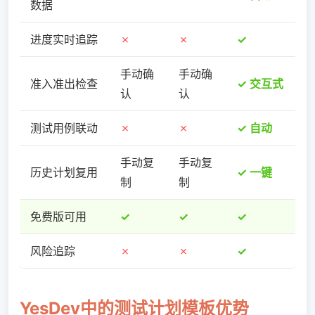
数据
进度实时追踪
✗
✗
✓
手动确
手动确
准入准出检查
✓ 交互式
认
认
测试用例联动
✗
✗
✓ 自动
手动复
手动复
历史计划复用
✓ 一键
制
制
免费版可用
✓
✓
✓
风险追踪
✗
✗
✓
YesDev中的测试计划模板优势