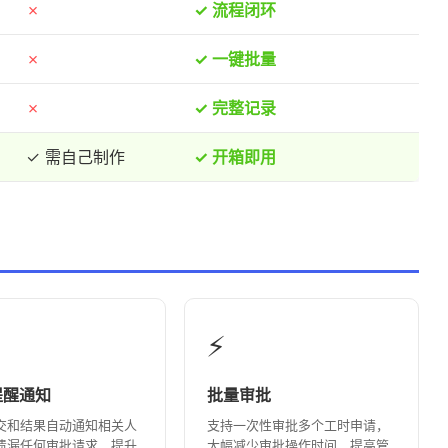
✗
✓ 流程闭环
✗
✓ 一键批量
✗
✓ 完整记录
✓ 需自己制作
✓ 开箱即用
⚡
提醒通知
批量审批
交和结果自动通知相关人
支持一次性审批多个工时申请，
遗漏任何审批请求，提升
大幅减少审批操作时间，提高管