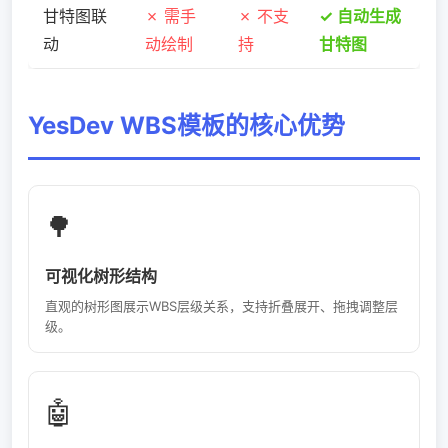
甘特图联
✗ 需手
✗ 不支
✓ 自动生成
动
动绘制
持
甘特图
YesDev WBS模板的核心优势
🌳
可视化树形结构
直观的树形图展示WBS层级关系，支持折叠展开、拖拽调整层
级。
🤖