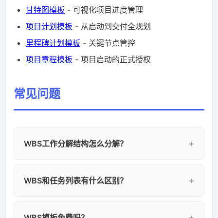
甘特图模板
- 可视化项目进度管理
项目计划模板
- 从启动到交付全规划
里程碑计划模板
- 关键节点管控
项目章程模板
- 项目启动的正式授权
常见问题
WBS工作分解结构怎么分解？
WBS分解的常用方法：1）按阶段分解——将项目
WBS和任务列表有什么区别？
按生命周期阶段分解；2）按交付物分解——将项
目按可交付成果分解；3）按功能模块分解——将
WBS是层级化的结构，体现任务的父子关系和工
项目按功能组件分解。建议分解到8-80小时的工
WBS模板免费吗？