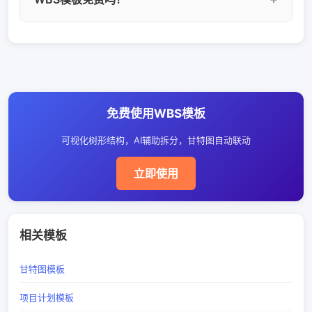
作包归属，遵循100%原则（上层任务等于所有子
作包级别。YesDev支持多级WBS树形结构，AI可
任务之和）；任务列表是扁平的待办清单，没有
辅助推荐分解方案。
YesDev免费版提供完整的WBS工作分解结构模
层级关系。WBS更适合复杂项目的规划和估算。
板，支持多级分解、工作量估算和甘特图生成。
专业版额外提供AI辅助拆分和自动资源分配等高
级功能。查看
定价详情
。
免费使用WBS模板
可视化树形结构，AI辅助拆分，甘特图自动联动
立即使用
相关模板
甘特图模板
项目计划模板