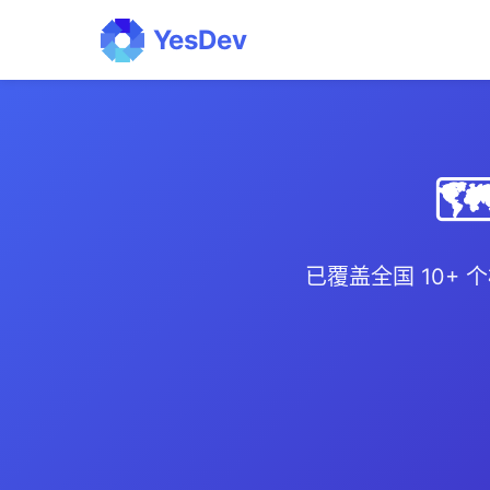
YesDev

已覆盖全国 10+