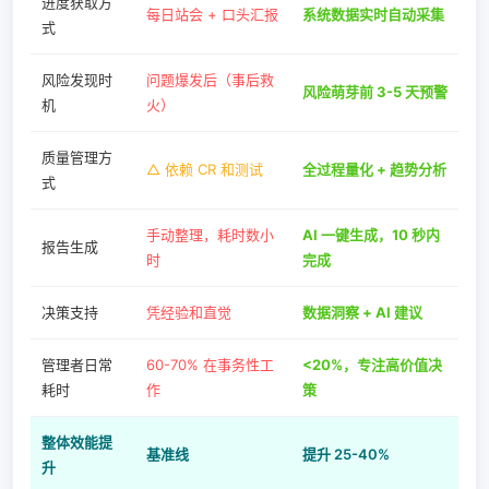
进度获取方
每日站会 + 口头汇报
系统数据实时自动采集
式
风险发现时
问题爆发后（事后救
风险萌芽前 3-5 天预警
机
火）
质量管理方
△ 依赖 CR 和测试
全过程量化 + 趋势分析
式
手动整理，耗时数小
AI 一键生成，10 秒内
报告生成
时
完成
决策支持
凭经验和直觉
数据洞察 + AI 建议
管理者日常
60-70% 在事务性工
<20%，专注高价值决
耗时
作
策
整体效能提
基准线
提升 25-40%
升