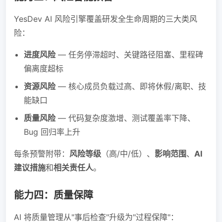
YesDev AI 风险引擎覆盖研发全生命周期的三大类风
险：
进度风险
— 任务停滞超时、关键路径阻塞、里程碑
偏离度超标
资源风险
— 核心成员负载过高、即将休假/离职、技
能缺口
质量风险
— 代码复杂度激增、测试覆盖率下降、
Bug 回归率上升
每条预警附带：
风险等级
（高/中/低）、
影响范围
、
AI
建议措施
和
相关责任人
。
能力四：质量保障
AI 将质量管理从"事后检查"升级为"过程保障"：