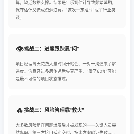
算，缺乏数据支撑。结果是：乐观估计导致频繁延期，
保守估计又造成资源浪费。"这次一定准时"成了行业笑
谈。
👁️
挑战二：进度跟踪靠"问"
项目经理每天花费大量时间开站会、一对一沟通来了解
进度。信息经过多层传递后失真严重，"做了80%"可能
是最不可信的项目状态描述。
🔥
挑战三：风险管理靠"救火"
大多数风险是在问题爆发后才被发现的——关键人员突
然离职、第三方接口延期交付、技术方案验证失败……