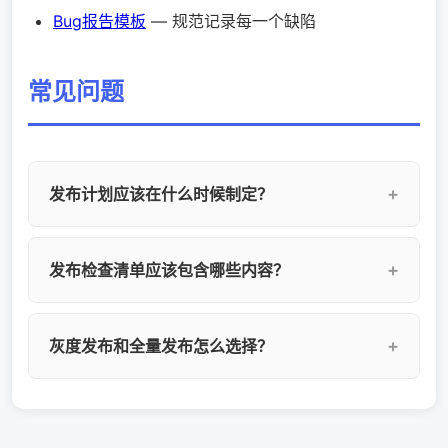
Bug报告模板
— 规范记录每一个缺陷
常见问题
发布计划应该在什么时候制定？
发布计划建议在Sprint计划阶段就开始规划，至少
发布检查清单应该包含哪些内容？
在发布前2-3天完成详细制定。对于大规模发布，
可能需要提前1-2周开始准备发布检查清单和回滚
发布检查清单通常包含：代码冻结确认、测试通
方案。
灰度发布和全量发布怎么选择？
过确认、数据库变更脚本准备、配置项检查、灰
度发布策略、回滚方案验证、监控告警配置、通
灰度发布适合高风险或影响范围大的变更，先向
知相关人员等。每个团队应根据自身情况定制检
小比例用户发布，观察无问题后再逐步扩大范
查清单。